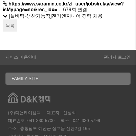
https://www.saramin.co.kr/zf_user/jobs/relay/view?
isMypage=no&rec_idx=…
679회 연결
[설비팀-생산기능직]전기엔지니어 경력 채용
목록
서비스 이용안내
관리자
로그인
(주)디앤케이켐텍
대표자 : 신성희
대표번호 :041-330-5700
팩스 : 041-330-5799
주소 : 충청남도 예산군 삽교읍 산단2길 165