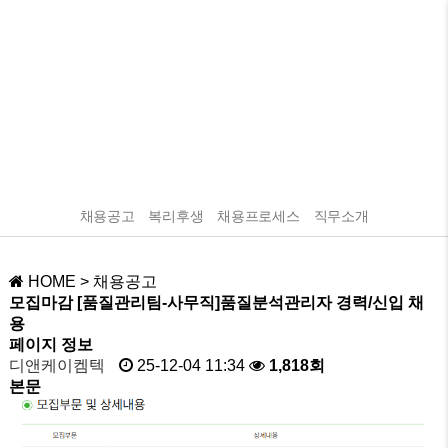
인재채용
채용공고
복리후생
채용프로세스
직무소개
HOME
> 채용공고
모집마감
[품질관리팀-사무직]품질분석관리자 경력/신입 채
용
페이지 정보
디앤케이켐텍
25-12-04 11:34
1,818회
본문